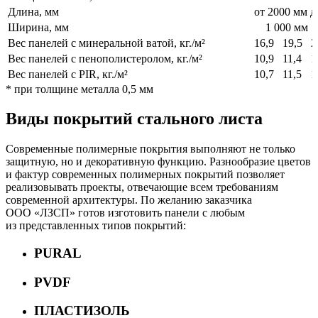
Длина, мм
от 2000 мм д
Ширина, мм
1 000 мм
Вес панелей с минеральной ватой, кг./м²
16,9
19,5
2
Вес панелей с пенополистеролом, кг./м²
10,9
11,4
1
Вес панелей с PIR, кг./м²
10,7
11,5
1
* при толщине металла 0,5 мм
Виды покрытий стального листа
Современные полимерные покрытия выполняют не только
защитную, но и декоративную функцию. Разнообразие цветов
и фактур современных полимерных покрытий позволяет
реализовывать проекты, отвечающие всем требованиям
современной архитектуры. По желанию заказчика
ООО «ЛЗСП» готов изготовить панели с любым
из представленных типов покрытий:
PURAL
PVDF
ПЛАСТИЗОЛЬ