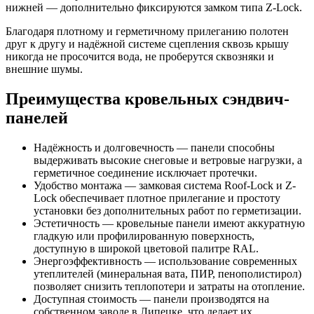
нижней — дополнительно фиксируются замком типа Z-Lock.
Благодаря плотному и герметичному прилеганию полотен
друг к другу и надёжной системе сцепления сквозь крышу
никогда не просочится вода, не проберутся сквозняки и
внешние шумы.
Преимущества кровельных сэндвич-
панелей
Надёжность и долговечность — панели способны
выдерживать высокие снеговые и ветровые нагрузки, а
герметичное соединение исключает протечки.
Удобство монтажа — замковая система Roof-Lock и Z-
Lock обеспечивает плотное прилегание и простоту
установки без дополнительных работ по герметизации.
Эстетичность — кровельные панели имеют аккуратную
гладкую или профилированную поверхность,
доступную в широкой цветовой палитре RAL.
Энергоэффективность — использование современных
утеплителей (минеральная вата, ПИР, пенополистирол)
позволяет снизить теплопотери и затраты на отопление.
Доступная стоимость — панели производятся на
собственном заводе в Липецке, что делает их